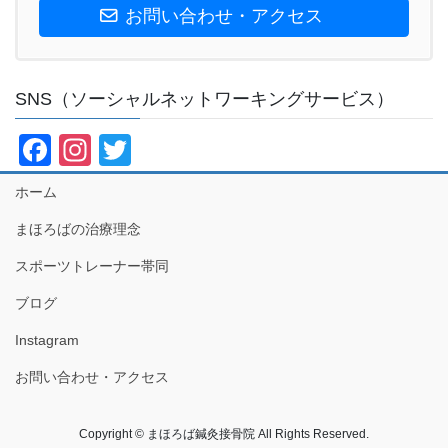
お問い合わせ・アクセス
SNS（ソーシャルネットワーキングサービス）
F
In
T
a
st
wi
ホーム
c
a
tt
まほろばの治療理念
e
gr
er
スポーツトレーナー帯同
b
a
o
m
ブログ
o
Instagram
k
お問い合わせ・アクセス
Copyright © まほろば鍼灸接骨院 All Rights Reserved.