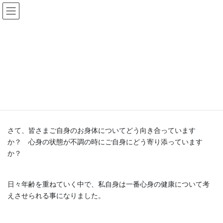
コ
ナ
まほろば鍼灸接骨院
ン
ビ
テ
ゲ
ン
ー
まほろばの治療理念
ツ
シ
へ
ョ
ス
ン
HOME
まほろばの治療理念
キ
に
ッ
移
プ
動
当院のホームページをご覧いただきありがとうございます。
さて、皆さまご自身のお身体についてどう向き合っています
か？ 心身の状態が不調の時にご自身にどう寄り添っています
か？
日々年齢を重ねていく中で、私自身は一番心身の健康について考
えさせられる事になりました。