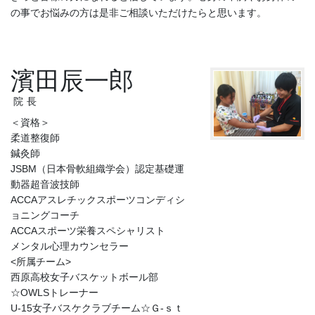
の事でお悩みの方は是非ご相談いただけたらと思います。
濱田辰一郎
院長
＜資格＞
柔道整復師
鍼灸師
JSBM（日本骨軟組織学会）認定基礎運
動器超音波技師
ACCAアスレチックスポーツコンディシ
ョニングコーチ
ACCAスポーツ栄養スペシャリスト
メンタル心理カウンセラー
<所属チーム>
西原高校女子バスケットボール部
☆OWLSトレーナー
U-15女子バスケクラブチーム☆Ｇ-ｓｔ